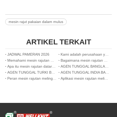
mesin rajut pakaian dalam mulus
ARTIKEL TERKAIT
JADWAL PAMERAN 2026
Kami adalah perusahaan yang inovatif
Memahami mesin rajutan melingkar: bagaimana mereka bekerja dan apa yang mereka buat
Bagaimana mesin rajutan melingkar meningkatkan efisiensi dalam produksi kain volume tinggi
Apa itu mesin rajutan datar? Panduan Lengkap untuk Pemula
AGEN TUNGGAL BANGLADESH BARU WELLKNIT
AGEN TUNGGAL TURKI BARU WELLKNIT
AGEN TUNGGAL INDIA BARAT BARU WELLKNIT
Peran mesin rajutan melingkar dalam produksi tekstil medis
Aplikasi mesin rajutan melingkar di manufaktur tekstil modern