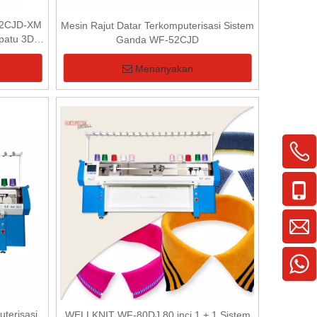
52CJD-XM
Mesin Rajut Datar Terkomputerisasi Sistem
epatu 3D
Ganda WF-52CJD
atar
Menanyakan
terisasi
WELLKNIT WF-80DJ 80 inci 1 + 1 Sistem