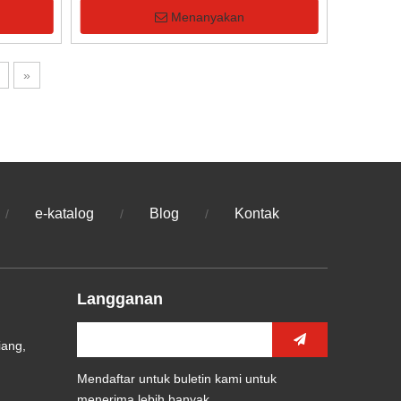
Menanyakan
»
e-katalog
Blog
Kontak
/
/
/
Langganan
iang,
Mendaftar untuk buletin kami untuk
menerima lebih banyak.