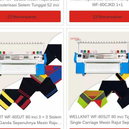
WF-80CJKD 1+1
uterisasi Sistem Tunggal 52 inci
Menanyakan
Menanyakan
WELLKNIT WF-80SJT 80 inci Ti
 WF-80DJT 80 inci 3 + 3 Sistem
Single Carriage Mesin Rajut S
 Ganda Sepenuhnya Mesin Rajut
Jacquard Collar
Kerah Jacquard