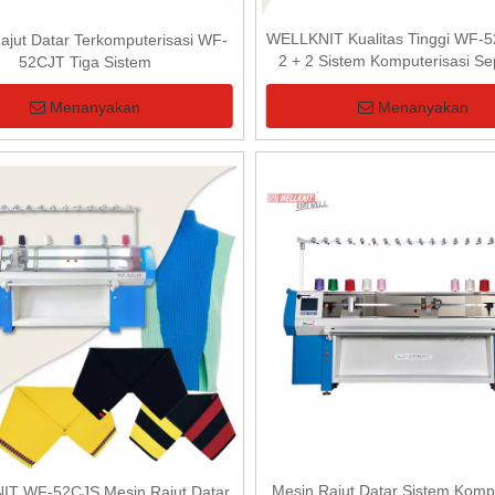
WELLKNIT Kualitas Tinggi WF-
ajut Datar Terkomputerisasi WF-
2 + 2 Sistem Komputerisasi S
52CJT Tiga Sistem
Bagian Atas Mesin Rajut D
Menanyakan
Menanyakan
Mesin Rajut Datar Sistem Kompu
T WF-52CJS Mesin Rajut Datar