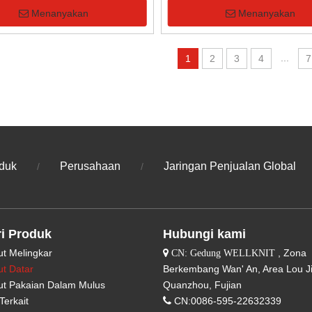
Menanyakan
Menanyakan
...
1
2
3
4
7
duk
Perusahaan
Jaringan Penjualan Global
/
/
i Produk
Hubungi kami
ut Melingkar
, Zona

CN: Gedung WELLKNIT
ut Datar
Berkembang Wan' An, Area Lou J
ut Pakaian Dalam Mulus
Quanzhou, Fujian
Terkait

CN:0086-595-22632339