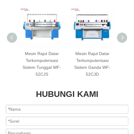
Datar
Mesin Rajut Datar
Mesin Rajut Datar
WF-
risasi
Terkomputerisasi
Terkomputerisasi
Siste
1+1
Sistem Tunggal WF-
Sistem Ganda WF-
Sepa
52CJS
52CJD
Mesi
HUBUNGI KAMI