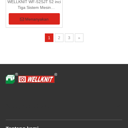
WELLKNIT WF-52SJT 52 inci
Tiga Sistem Mesin
Sepenuhnya Jacquard Collar
Menanyakan
1
2
3
»
Navigasi Cepat