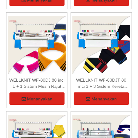
Menanyakan
Menanyakan
WELLKNIT WF-80DJ 80 inci
WELLKNIT WF-80DJT 80
1 + 1 Sistem Mesin Rajut
inci 3 + 3 Sistem Kereta
Kerah Komputerisasi Kepala
Ganda Sepenuhnya Mesin
Ganda
Rajut Kerah Jacquard
Menanyakan
Menanyakan