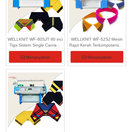
WELLKNIT WF-80SJT 80 inci
WELLKNIT WF-52SJ Mesin
Tiga Sistem Single Carriage
Rajut Kerah Terkomputerisasi
Mesin Rajut Sepenuhnya
Sistem Tunggal Kepala
Jacquard Collar
Tunggal 52 inci
Menanyakan
Menanyakan