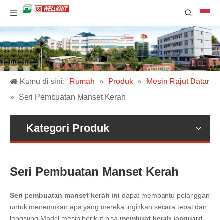
Kamu di sini:
Rumah
»
Produk
»
Mesin Rajut Datar
»
Seri Pembuatan Manset Kerah
Kategori Produk
Seri Pembuatan Manset Kerah
Seri pembuatan manset kerah ini
dapat membantu pelanggan
untuk menemukan apa yang mereka inginkan secara tepat dan
langsung.Model mesin berikut bisa
membuat kerah jacquard