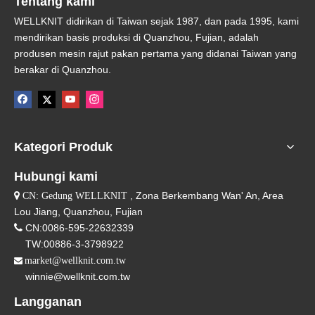
Tentang kami
WELLKNIT didirikan di Taiwan sejak 1987, dan pada 1995, kami
mendirikan basis produksi di Quanzhou, Fujian, adalah
produsen mesin rajut pakan pertama yang didanai Taiwan yang
berakar di Quanzhou.
Kategori Produk
Hubungi kami
, Zona Berkembang Wan' An, Area

CN: Gedung WELLKNIT
Lou Jiang, Quanzhou, Fujian

CN:0086-595-22632339
TW:00886-3-3798922
market@wellknit.com.tw

winnie@wellknit.com.tw
Langganan