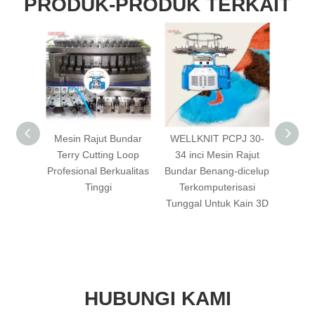
PRODUK-PRODUK TERKAIT
 Mesin
Mesin Rajut Bundar
WELLKNIT PCPJ 30-
WELL
gkar
Terry Cutting Loop
34 inci Mesin Rajut
38 i
otong
Profesional Berkualitas
Bundar Benang-dicelup
Bunda
 Untuk
Tinggi
Terkomputerisasi
Seri
y
Tunggal Untuk Kain 3D
HUBUNGI KAMI