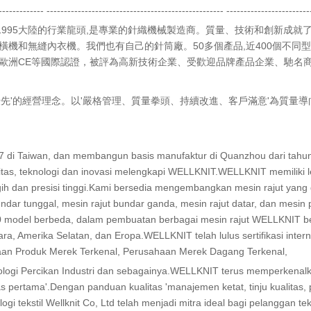
------------- --------------------------------------------------- ------------------------
n 1995, tahun 1995大陸的行業龍頭,是專業的針織機械製造商。質量、技術和創新成就了凹
機和無縫內衣機。我們也有自己的針筒廠。50多個產品,近400個不同型
1、歐洲CE等國際認證，被評為高新技術企業、受歡迎品牌產品企業、馳
先'的經營理念。以'嚴格管理、質量拳頭、持續改進、客戶滿意'為質量導
 1987 di Taiwan, dan membangun basis manufaktur di Quanzhou dari tahu
itas, teknologi dan inovasi melengkapi WELLKNIT.WELLKNIT memiliki leb
gih dan presisi tinggi.Kami bersedia mengembangkan mesin rajut yan
dar tunggal, mesin rajut bundar ganda, mesin rajut datar, dan mesin 
400 model berbeda, dalam pembuatan berbagai mesin rajut WELLKNIT ber
ara, Amerika Selatan, dan Eropa.WELLKNIT telah lulus sertifikasi inte
aan Produk Merek Terkenal, Perusahaan Merek Dagang Terkenal,
logi Percikan Industri dan sebagainya.WELLKNIT terus memperkenalka
as pertama'.Dengan panduan kualitas 'manajemen ketat, tinju kualitas
gi tekstil Wellknit Co, Ltd telah menjadi mitra ideal bagi pelanggan te