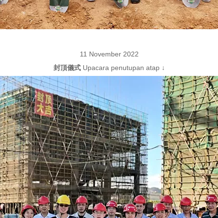
11 November 2022
封頂儀式
Upacara penutupan atap
↓