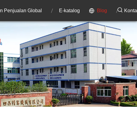
an Penjualan Global
E-katalog
Blog
Konta