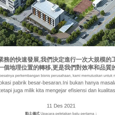
業務的快速發展,我們決定進行一次大規模的
一個地理位置的轉移,更是我們對效率和品質
pesatnya perkembangan bisnis perusahaan, kami memutuskan untuk 
lokasi pabrik besar-besaran.Ini bukan hanya masal
tetapi juga milik kita
mengejar efisiensi dan kualitas
11 Des 2021
動土儀式
Upacara peletakan batu pertama
↓