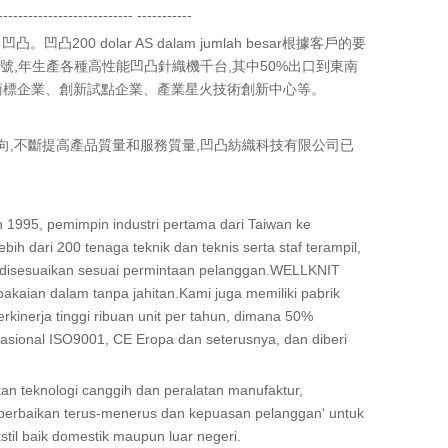
--------------------------- -----------
凸。凹凸200 dolar AS dalam jumlah besar根據客戶的要
號,年生產各種高性能凹凸針織機千台,其中50%出口到東南
名商標企業、創新試點企業、產業星火技術創新中心等。
向,不斷提高產品質量和服務質量,凹凸紡織科技有限公司已
n 1995, pemimpin industri pertama dari Taiwan ke
ih dari 200 tenaga teknik dan teknis serta staf terampil,
g disesuaikan sesuai permintaan pelanggan.WELLKNIT
pakaian dalam tanpa jahitan.Kami juga memiliki pabrik
kinerja tinggi ribuan unit per tahun, dimana 50%
rnasional ISO9001, CE Eropa dan seterusnya, dan diberi
n teknologi canggih dan peralatan manufaktur,
, perbaikan terus-menerus dan kepuasan pelanggan' untuk
kstil baik domestik maupun luar negeri.