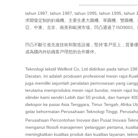
--------------------------------------
tahun 1987, tahun 1987, tahun 1995, tahu
求開發定制的針織機。主要生產大圓機、單圓機、雙圓機、橫
亞、中東、北非、南美和歐洲市場。凹凸通過了ISO900
凹凸不斷引進先進技術和製造設備，堅持'客戶至上，質量優
成為國內外紡織客戶理想的合作夥伴。
Teknologi tekstil Wellknit Co, Ltd didirikan pada tahun
Daratan, ini adalah produsen profesional mesin rajut.Kual
juga memiliki sejumlah peralatan pemrosesan yang cang
terutama memproduksi mesin rajut bundar, mesin rajut bun
silinder kami sendiri.Lebih dari 50 produk, dan hampir 
diekspor ke pasar Asia Tenggara, Timur Tengah, Afrika Ut
gelar kehormatan Perusahaan Teknologi Tinggi, Perusah
Perusahaan Percontohan Inovasi dan Pusat Inovasi Tekno
menganut filosofi manajemen 'pelanggan pertama, kualit
meningkatkan kualitas produk dan kualitas layanan, teknolo