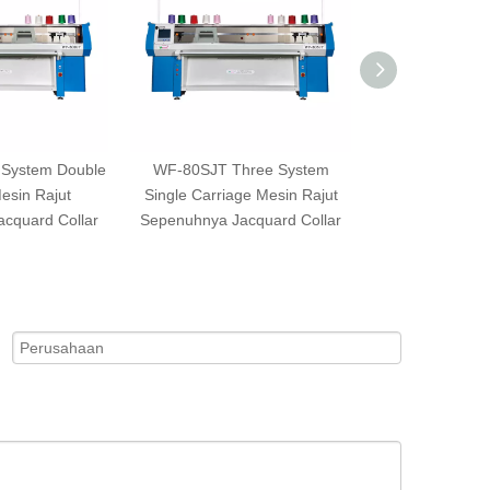
System Double
WF-80SJT Three System
WF-52SJT Tiga
esin Rajut
Single Carriage Mesin Rajut
Kerah Jacquar
cquard Collar
Sepenuhnya Jacquard Collar