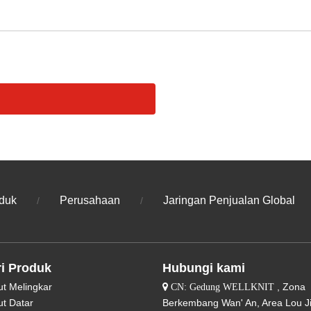
duk
Perusahaan
Jaringan Penjualan Global
/
/
i Produk
Hubungi kami
ut Melingkar
, Zona

CN: Gedung WELLKNIT
ut Datar
Berkembang Wan' An, Area Lou J