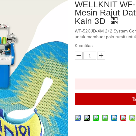
WELLKNIT WF-
Mesin Rajut Dat
Kain 3D
WF-52CJD-XM 2+2 System Compu
untuk membuat pola rumit untu
Kuantitas:
T