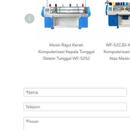
ajut Datar
Mesin Rajut Kerah
WF-52CJD-X
asi Sistem Ganda
Komputerisasi Kepala Tunggal
Komputerisasi
52CJD
Sistem Tunggal WF-52SJ
Atas Mesin