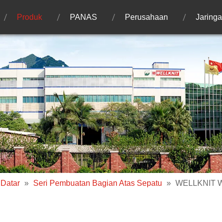
Produk
PANAS
Perusahaan
Jaring
 Datar
»
Seri Pembuatan Bagian Atas Sepatu
»
WELLKNIT WF