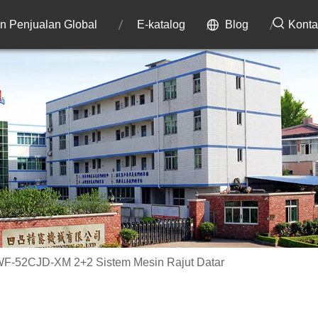
an Penjualan Global
E-katalog
Blog
Konta
-52CJD-XM 2+2 Sistem Mesin Rajut Datar