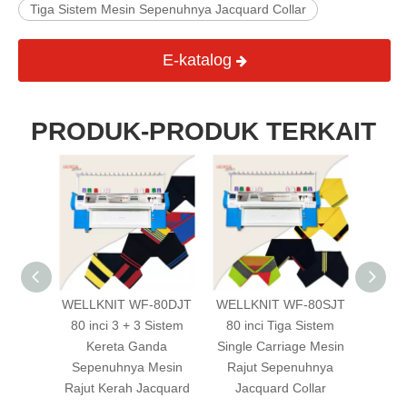
Tiga Sistem Mesin Sepenuhnya Jacquard Collar
E-katalog
PRODUK-PRODUK TERKAIT
-80DJ
WELLKNIT WF-80DJT
WELLKNIT WF-80SJT
WE
Sistem
80 inci 3 + 3 Sistem
80 inci Tiga Sistem
80CJ
Kerah
Kereta Ganda
Single Carriage Mesin
Sist
Kepala
Sepenuhnya Mesin
Rajut Sepenuhnya
Datar 
Rajut Kerah Jacquard
Jacquard Collar