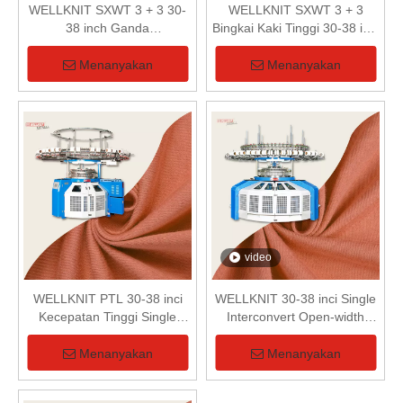
WELLKNIT SXWT 3 + 3 30-
WELLKNIT SXWT 3 + 3
38 inch Ganda
Bingkai Kaki Tinggi 30-38 inci
Terkomputerisasi Tiga Fungsi
Ganda Terkomputerisasi Tiga
Cara Sepenuhnya Jacquard
Cara Fungsi Sepenuhnya
Menanyakan
Menanyakan
Circular Knitting Machine
Jacquard Mesin Rajut
Untuk 3D Fabric
Melingkar Untuk Kain 3D
video
WELLKNIT PTL 30-38 inci
WELLKNIT 30-38 inci Single
Kecepatan Tinggi Single
Interconvert Open-width
Jersey Circular Knitting
Circular Knitting Machine
Machine Untuk Tekstil
Untuk Tekstil
Menanyakan
Menanyakan