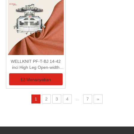
WELLKNIT PF-T-BJ 14-42
inci High Leg Open-width
Single Circular Knitting
Machine Untuk Tekstil
Menanyakan
...
1
2
3
4
7
»