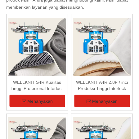
produk kami, Anda juga dapat menghubungi kami, kami dapat
memberikan layanan yang disesuaikan.
WELLKNIT S4R Kualitas
WELLKNIT A4R 2.8F / inci
Tinggi Profesional Interlock
Produksi Tinggi Interlock
Double Jersey Circular
Double Jersey Circular
Knitting Machine
Knitting Machine
Menanyakan
Menanyakan