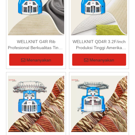
WELLKNIT G4R Rib
WELLKNIT QD4R 3.2F/inch
Profesional Berkualitas Tinggi
Produksi Tinggi Amerika
dan Mesin Rajut Melingkar
Selatan Hot Sale Interlock
Jersey Ganda Interlock
Double Jersey Circular
Menanyakan
Menanyakan
Knitting Machine