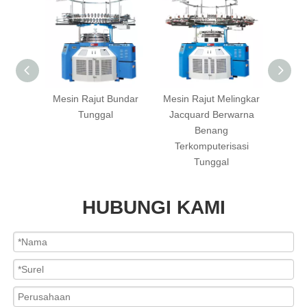
erized
Mesin Rajut Bundar
Mesin Rajut Melingkar
PB S
) Mesin
Tunggal
Jacquard Berwarna
Mesi
acquard
Benang
Terkomputerisasi
Tunggal
HUBUNGI KAMI