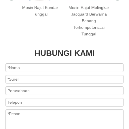
erized
Mesin Rajut Bundar
Mesin Rajut Melingkar
PB S
) Mesin
Tunggal
Jacquard Berwarna
Mesi
acquard
Benang
Terkomputerisasi
Tunggal
HUBUNGI KAMI