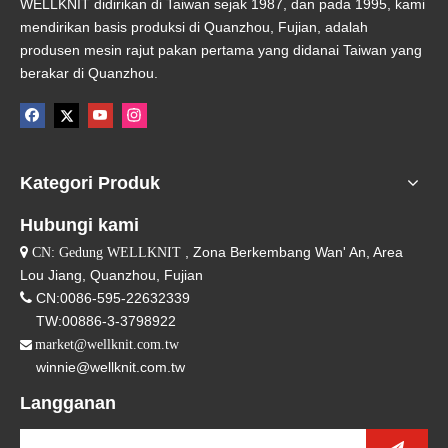
WELLKNIT didirikan di Taiwan sejak 1987, dan pada 1995, kami
mendirikan basis produksi di Quanzhou, Fujian, adalah
produsen mesin rajut pakan pertama yang didanai Taiwan yang
berakar di Quanzhou.
Kategori Produk
Hubungi kami
, Zona Berkembang Wan' An, Area

CN: Gedung WELLKNIT
Lou Jiang, Quanzhou, Fujian

CN:0086-595-22632339
TW:00886-3-3798922
market@wellknit.com.tw

winnie@wellknit.com.tw
Langganan